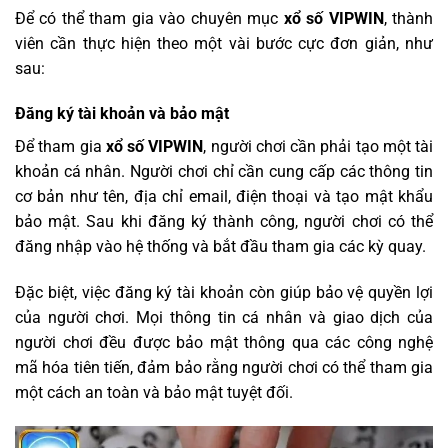
Để có thể tham gia vào chuyên mục
xổ số VIPWIN
, thành
viên cần thực hiện theo một vài bước cực đơn giản, như
sau:
Đăng ký tài khoản và bảo mật
Để tham gia
xổ số VIPWIN
, người chơi cần phải tạo một tài
khoản cá nhân. Người chơi chỉ cần cung cấp các thông tin
cơ bản như tên, địa chỉ email, điện thoại và tạo mật khẩu
bảo mật. Sau khi đăng ký thành công, người chơi có thể
đăng nhập vào hệ thống và bắt đầu tham gia các kỳ quay.
Đặc biệt, việc đăng ký tài khoản còn giúp bảo vệ quyền lợi
của người chơi. Mọi thông tin cá nhân và giao dịch của
người chơi đều được bảo mật thông qua các công nghệ
mã hóa tiên tiến, đảm bảo rằng người chơi có thể tham gia
một cách an toàn và bảo mật tuyệt đối.