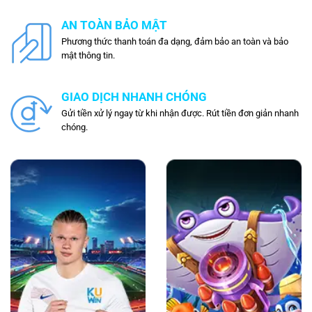
AN TOÀN BẢO MẬT
Phương thức thanh toán đa dạng, đảm bảo an toàn và bảo
mật thông tin.
GIAO DỊCH NHANH CHÓNG
Gửi tiền xử lý ngay từ khi nhận được. Rút tiền đơn giản nhanh
chóng.