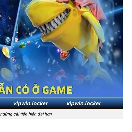
gừng cải tiến hiện đại hơn