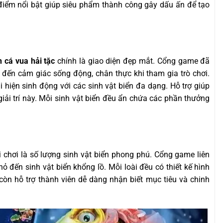
 điểm nổi bật giúp siêu phẩm thành công gây dấu ấn để tạo
n cá vua hải tặc
chính là giao diện đẹp mắt. Cổng game đã
ến cảm giác sống động, chân thực khi tham gia trò chơi.
 hiện sinh động với các sinh vật biển đa dạng. Hỗ trợ giúp
iải trí này. Mỗi sinh vật biển đều ẩn chứa các phần thưởng
i chơi là số lượng sinh vật biển phong phú. Cổng game liên
ỏ đến sinh vật biển khổng lồ. Mỗi loài đều có thiết kế hình
còn hỗ trợ thành viên dễ dàng nhận biết mục tiêu và chinh