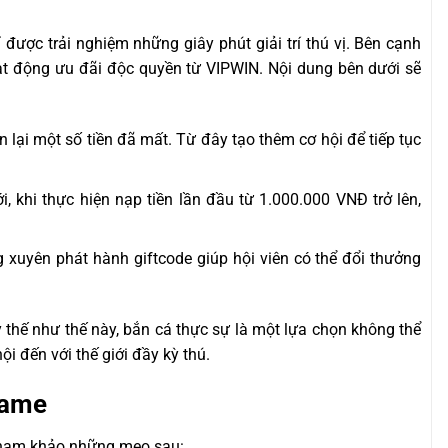
 được trải nghiệm những giây phút giải trí thú vị. Bên cạnh
t động ưu đãi độc quyền từ VIPWIN. Nội dung bên dưới sẽ
n lại một số tiền đã mất. Từ đây tạo thêm cơ hội để tiếp tục
 khi thực hiện nạp tiền lần đầu từ 1.000.000 VNĐ trở lên,
 xuyên phát hành giftcode giúp hội viên có thể đổi thưởng
 thế như thế này, bắn cá thực sự là một lựa chọn không thể
 đến với thế giới đầy kỳ thú.
game
 tham khảo những mẹo sau: