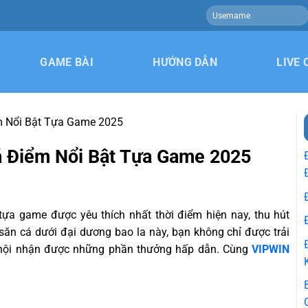
GAME BÀI
HƯỚNG DẪN
LIVE 
m Nổi Bật Tựa Game 2025
á Điểm Nổi Bật Tựa Game 2025
tựa game được yêu thích nhất thời điểm hiện nay, thu hút
săn cá dưới đại dương bao la này, bạn không chỉ được trải
cơ hội nhận được những phần thưởng hấp dẫn. Cùng
VIPWIN