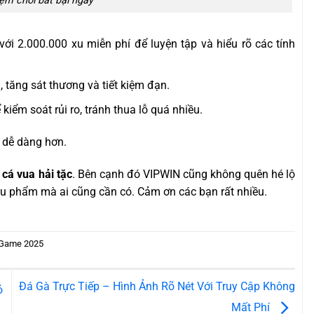
iệm chơi bất bại ngay
ới 2.000.000 xu miễn phí để luyện tập và hiểu rõ các tính
 tăng sát thương và tiết kiệm đạn.
kiểm soát rủi ro, tránh thua lỗ quá nhiều.
 dễ dàng hơn.
 cá vua hải tặc
. Bên cạnh đó VIPWIN cũng không quên hé lộ
siêu phẩm mà ai cũng cần có. Cảm ơn các bạn rất nhiều.
 Game 2025
Đá Gà Trực Tiếp – Hình Ảnh Rõ Nét Với Truy Cập Không
ỏ
Mất Phí