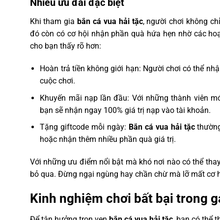
Nhiều ưu đãi đặc biệt
Khi tham gia
bắn cá vua hải tặc
, người chơi không chỉ
đó còn có cơ hội nhận phần quà hứa hẹn nhờ các hoạ
cho bạn thấy rõ hơn:
Hoàn trả tiền không giới hạn: Người chơi có thể nhậ
cuộc chơi.
Khuyến mãi nạp lần đầu: Với những thành viên mới,
bạn sẽ nhận ngay 100% giá trị nạp vào tài khoản.
Tặng giftcode mỗi ngày:
Bắn cá vua hải tặc
thường
hoặc nhận thêm nhiều phần quà giá trị.
Với những ưu điểm nổi bật mà khó nơi nào có thể thay
bỏ qua. Đừng ngại ngùng hay chần chừ mà lỡ mất cơ hội
Kinh nghiệm chơi bất bại trong 
Để tận hưởng trọn vẹn
bắn cá vua hải tặc
, bạn có thể