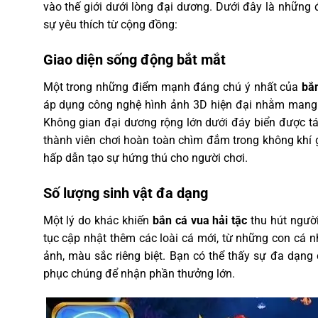
vào thế giới dưới lòng đại dương. Dưới đây là những
sự yêu thích từ cộng đồng:
Giao diện sống động bắt mắt
Một trong những điểm mạnh đáng chú ý nhất của
bắ
áp dụng công nghệ hình ảnh 3D hiện đại nhằm mang đ
Không gian đại dương rộng lớn dưới đáy biển được tái
thành viên chơi hoàn toàn chìm đắm trong không khí g
hấp dẫn tạo sự hứng thú cho người chơi.
Số lượng sinh vật đa dạng
Một lý do khác khiến
bắn cá vua hải tặc
thu hút ngườ
tục cập nhật thêm các loài cá mới, từ những con cá nh
ảnh, màu sắc riêng biệt. Bạn có thể thấy sự đa dạng 
phục chúng để nhận phần thưởng lớn.