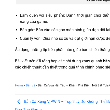
Bỏ túi kinh ngh
Làm quen với siêu phẩm: Dành thời gian chơi thử v
năng của game.
Bắn góc: Bắn vào các góc màn hình giúp đạn dội lại,
Quản lý vốn: Chia nhỏ số xu và đặt giới hạn cược để 
Áp dụng những típ trên phần nào giúp bạn chiến thắng
Bài viết trên đã tổng hợp các nội dung xoay quanh
bắn
các chiến thuật cần thiết trong quá trình chinh phục 
Home
-
Bắn cá
-
Bắn Cá Vua Hải Tặc – Khám Phá Điểm Nổi Bật Tựa
Bắn Cá Xèng VIPWIN – Top 3 Lý Do Không Thể B
Qua Tựa Game