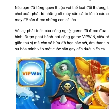
Nếu bạn đã từng quen thuộc với thể loại đổi thưởng, t
chơi xuất phát từ những cỗ máy săn cá to lớn ở các sò
may để săn được những con cá lớn.
Với sự phát triển của công nghệ, game đã được đưa l
hình. Được phát hành bởi cổng game VIPWIN, siêu
giãn thú vị mà còn sở hữu đồ họa sắc nét, âm thanh 
sự hòa mình vào một cuộc săn gay cấn dưới biển cả.