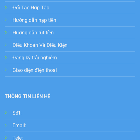
Đối Tác Hợp Tác
Hướng dẫn nạp tiền
Hướng dẫn rút tiền
Điều Khoản Và Điều Kiện
Đăng ký trải nghiệm
Giao diện điện thoại
THÔNG TIN LIÊN HỆ
Sđt:
Email:
Tele: