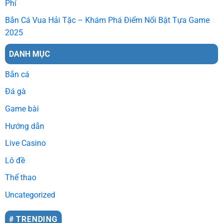
Phí
Bắn Cá Vua Hải Tặc – Khám Phá Điểm Nổi Bật Tựa Game
2025
DANH MỤC
Bắn cá
Đá gà
Game bài
Hướng dẫn
Live Casino
Lô đề
Thể thao
Uncategorized
# TRENDING