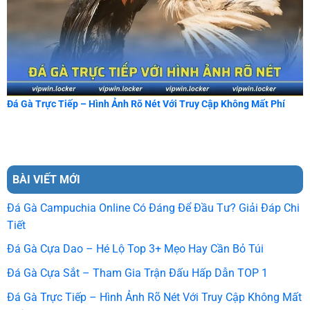
Đá Gà Trực Tiếp – Hình Ảnh Rõ Nét Với Truy Cập Không Mất Phí
BÀI VIẾT MỚI
Đá Gà Campuchia Online Có Đáng Để Đầu Tư? Giải Đáp Chi
Tiết
Đá Gà Cựa Dao – Hé Lộ Top 3+ Mẹo Hay Cần Bỏ Túi
Đá Gà Cựa Sắt – Tham Gia Trận Đấu Hấp Dẫn TOP 1
Đá Gà Trực Tiếp – Hình Ảnh Rõ Nét Với Truy Cập Không Mất