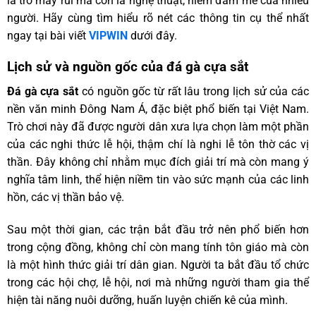
là trò may rủi mà còn là nghệ thuật, niềm đam mê của nhiều
người. Hãy cùng tìm hiểu rõ nét các thông tin cụ thể nhất
ngay tại bài viết
VIPWIN
dưới đây.
Lịch sử và nguồn gốc của đá gà cựa sắt
Đá gà cựa sắt
có nguồn gốc từ rất lâu trong lịch sử của các
nền văn minh Đông Nam Á, đặc biệt phổ biến tại Việt Nam.
Trò chơi này đã được người dân xưa lựa chọn làm một phần
của các nghi thức lễ hội, thậm chí là nghi lễ tôn thờ các vị
thần. Đây không chỉ nhằm mục đích giải trí mà còn mang ý
nghĩa tâm linh, thể hiện niềm tin vào sức mạnh của các linh
hồn, các vị thần bảo vệ.
Sau một thời gian, các trận bắt đầu trở nên phổ biến hơn
trong cộng đồng, không chỉ còn mang tính tôn giáo mà còn
là một hình thức giải trí dân gian. Người ta bắt đầu tổ chức
trong các hội chợ, lễ hội, nơi mà những người tham gia thể
hiện tài năng nuôi dưỡng, huấn luyện chiến kê của mình.