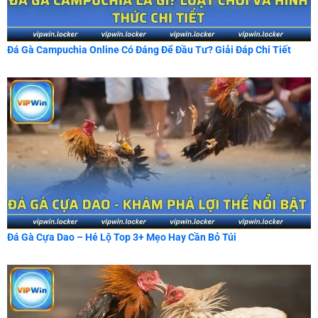
Đá Gà Campuchia Online Có Đáng Để Đầu Tư? Giải Đáp Chi Tiết
Đá Gà Cựa Dao – Hé Lộ Top 3+ Mẹo Hay Cần Bỏ Túi