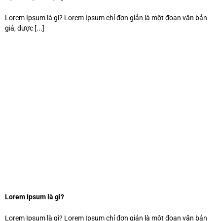
Lorem Ipsum là gì? Lorem Ipsum chỉ đơn giản là một đoạn văn bản
giả, được [...]
Lorem Ipsum là gì?
Lorem Ipsum là gì? Lorem Ipsum chỉ đơn giản là một đoạn văn bản