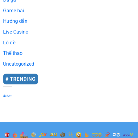
Game bài
Hướng dẫn
Live Casino
Lô đề
Thể thao
Uncategorized
# TRENDING
debet