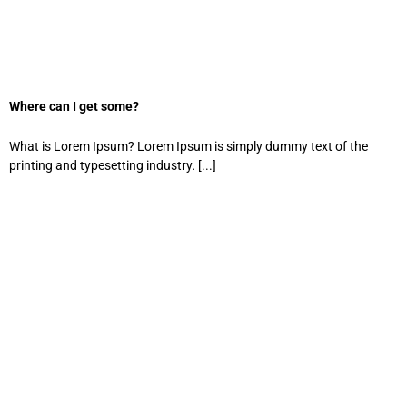
Where can I get some?
What is Lorem Ipsum? Lorem Ipsum is simply dummy text of the
printing and typesetting industry. [...]