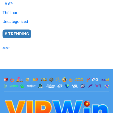
Lô đề
Thể thao
Uncategorized
# TRENDING
debet