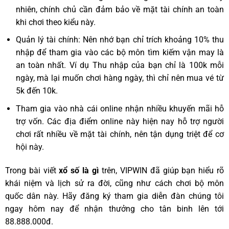
nhiên, chính chủ cần đảm bảo về mặt tài chính an toàn
khi chơi theo kiểu này.
Quản lý tài chính: Nên nhớ bạn chỉ trích khoảng 10% thu
nhập để tham gia vào các bộ môn tìm kiếm vận may là
an toàn nhất. Ví dụ Thu nhập của bạn chỉ là 100k mỗi
ngày, mà lại muốn chơi hàng ngày, thì chỉ nên mua vé từ
5k đến 10k.
Tham gia vào nhà cái online nhận nhiều khuyến mãi hỗ
trợ vốn. Các địa điểm online này hiện nay hỗ trợ người
chơi rất nhiều về mặt tài chính, nên tận dụng triệt để cơ
hội này.
Trong bài viết
xổ số là gì
trên, VIPWIN đã giúp bạn hiểu rõ
khái niệm và lịch sử ra đời, cũng như cách chơi bộ môn
quốc dân này. Hãy đăng ký tham gia diễn đàn chúng tôi
ngay hôm nay để nhận thưởng cho tân binh lên tới
88.888.000đ.