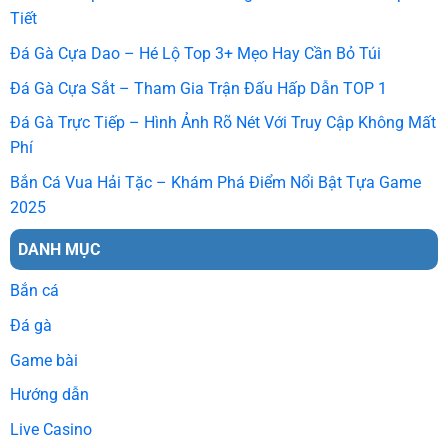
Tiết
Đá Gà Cựa Dao – Hé Lộ Top 3+ Mẹo Hay Cần Bỏ Túi
Đá Gà Cựa Sắt – Tham Gia Trận Đấu Hấp Dẫn TOP 1
Đá Gà Trực Tiếp – Hình Ảnh Rõ Nét Với Truy Cập Không Mất
Phí
Bắn Cá Vua Hải Tặc – Khám Phá Điểm Nổi Bật Tựa Game
2025
DANH MỤC
Bắn cá
Đá gà
Game bài
Hướng dẫn
Live Casino