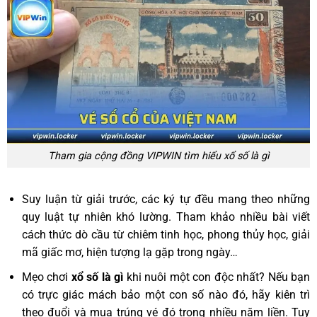
Tham gia cộng đồng VIPWIN tìm hiểu xổ số là gì
Suy luận từ giải trước, các ký tự đều mang theo những
quy luật tự nhiên khó lường. Tham khảo nhiều bài viết
cách thức dò cầu từ chiêm tinh học, phong thủy học, giải
mã giấc mơ, hiện tượng lạ gặp trong ngày…
Mẹo chơi
xổ số là gì
khi nuôi một con độc nhất? Nếu bạn
có trực giác mách bảo một con số nào đó, hãy kiên trì
theo đuổi và mua trúng vé đó trong nhiều năm liền. Tuy