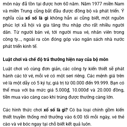
môn này đã tồn tại được hơn 60 năm. Năm 1977 miền Nam
và miền Trung cũng bắt đầu được đồng bộ và phát triển. Ý
nghĩa của
xổ số là gì
không hẳn ai cũng biết, một nguồn
phúc lợi xã hội và gia tăng thu nhập cho rất nhiều người
dân. Từ người bán vé, tới người mua vé, nhân viên trong
công ty…, ngoài ra còn đóng góp vào ngân sách nhà nước
phát triển kinh tế.
Luật chơi và chế độ trả thưởng hiện nay của bộ môn
Luật chơi vô cùng đơn giản, các công ty kiến thiết sẽ phát
hành các tờ vé, mỗi vé có một seri riêng. Các mệnh giá trên
vé là một dãy có 5 ký tự, giá trị từ 00.000 đến 99.999. Bạn có
thể mua với ba mức giá 5.000₫, 10.000đ và 20.000 đồng,
tiền mua vào càng cao khi trúng được thưởng càng lớn.
Các hình thức chơi
xổ số là gì?
Có ba loại chính gồm kiến
thiết truyền thống mở thưởng vào 6:00 tối mỗi ngày, vé thẻ
cào và vé bóc ngay tại chỗ biết kết quả luôn.