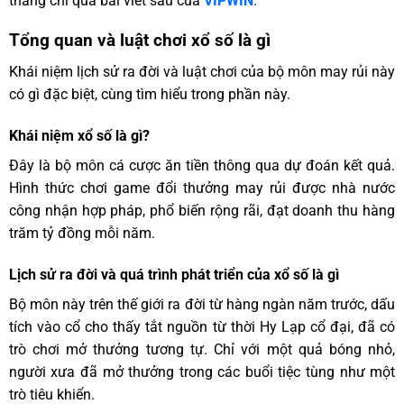
thắng chỉ qua bài viết sau của
VIPWIN
.
Tổng quan và luật chơi xổ số là gì
Khái niệm lịch sử ra đời và luật chơi của bộ môn may rủi này
có gì đặc biệt, cùng tìm hiểu trong phần này.
Khái niệm xổ số là gì?
Đây là bộ môn cá cược ăn tiền thông qua dự đoán kết quả.
Hình thức chơi game đổi thưởng may rủi được nhà nước
công nhận hợp pháp, phổ biến rộng rãi, đạt doanh thu hàng
trăm tỷ đồng mỗi năm.
Lịch sử ra đời và quá trình phát triển của xổ số là gì
Bộ môn này trên thế giới ra đời từ hàng ngàn năm trước, dấu
tích vào cổ cho thấy tắt nguồn từ thời Hy Lạp cổ đại, đã có
trò chơi mở thưởng tương tự. Chỉ với một quả bóng nhỏ,
người xưa đã mở thưởng trong các buổi tiệc tùng như một
trò tiêu khiển.