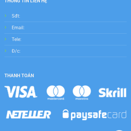
THÔNG TIN LIÊN HỆ
Sđt:
Email:
Tele:
Đ/c:
THANH TOÁN