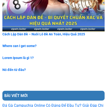
Cách Lập Dàn Đề – Nuôi Lô Đề An Toàn, Hiệu Quả 2025
Where can I get some?
Lorem Ipsum là gì 1?
Nó đến từ đâu?
BÀI VIẾT MỚI
Đá Gà Campuchia Online Có Đáng Để Đầu Tư? Giải Đáp Chi