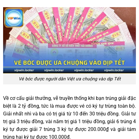
Vé bóc được người dân Việt ưa chuộng vào dịp Tết
Về cơ cấu giải thưởng, vẽ truyền thống khi bạn trúng giải đặc
biệt là 2 tỷ đồng, tức là mua được vé có ký tự trùng toàn bộ.
Giải nhất nhì và ba có trị giá từ 10 đến 30 triệu đồng. Giải tư
trị giá 3 triệu đồng, vài năm trị giá 1 triệu đồng, giải 6 trúng 4
ký tự được giải 7 trúng 3 ký tự được 200.000₫ và giải tám
trúng hai ký tự được 100.000₫.