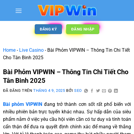
ĐĂNG KÝ
ĐĂNG NHẬP
Home
-
Live Casino
-
Bài Phỏm VIPWIN – Thông Tin Chi Tiết
Cho Tân Binh 2025
Bài Phỏm VIPWIN – Thông Tin Chi Tiết Cho
Tân Binh 2025
ĐÃ ĐĂNG TRÊN
THÁNG 4 9, 2025
BỞI
SEO
Bài phỏm VIPWIN
đang trở thành cơn sốt rất phổ biến với
nhiều phiên bản trực tuyến khác nhau. Sự hấp dẫn của siêu
phẩm nằm ở việc yêu cầu hội viên cần có tư duy và tính toán
cẩn thận để đưa ra quyết định chính xác để mang về thắng