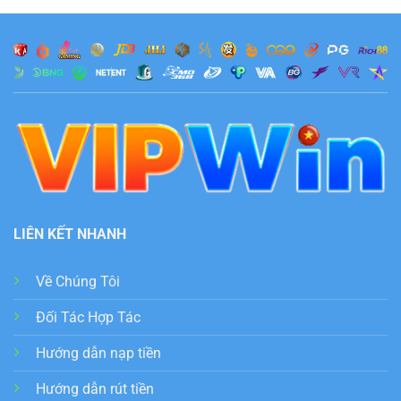
LIÊN KẾT NHANH
Về Chúng Tôi
Đối Tác Hợp Tác
Hướng dẫn nạp tiền
Hướng dẫn rút tiền