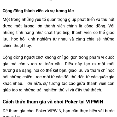
Cộng đồng thành viên và sự tương tác
Một trong những yếu tố quan trọng giúp
phát triển và thu hút
được một lượng lớn thành viên chính là cộng đồng. Với
những tính năng như chat trực tiếp, thành viên có thể giao
lưu, học hỏi kinh nghiệm từ nhau và cùng chia sẻ những
chiến thuật hay.
Cộng đồng người chơi không chỉ gói gọn trong phạm vi quốc
gia mà còn vươn ra toàn cầu. Điều này tạo ra một môi
trường đa dạng, nơi có thể kết bạn, giao lưu và thậm chí học
hỏi những chiến lược mới từ các đối thủ đến từ các quốc gia
khác nhau. Hơn nữa, sự tương tác cao giữa thành viên còn
giúp tạo ra những trải nghiệm thú vị và đầy thử thách.
Cách thức tham gia và chơi Poker tại VIPWIN
Để tham gia chơi Poker VIPWIN, bạn cần thực hiện vài bước