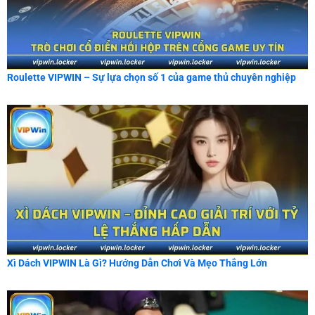
Roulette VIPWIN – Sự lựa chọn số 1 của game thủ chuyên nghiệp
Xì Dách VIPWIN Là Gì? Hướng Dẫn Chơi Và Mẹo Thắng Lớn