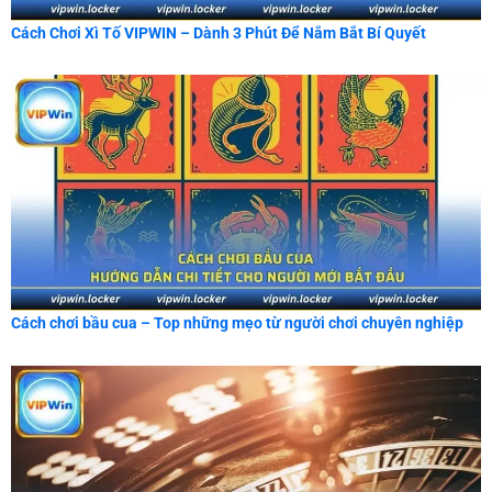
Cách Chơi Xì Tố VIPWIN – Dành 3 Phút Để Nắm Bắt Bí Quyết
Cách chơi bầu cua – Top những mẹo từ người chơi chuyên nghiệp