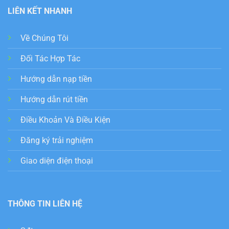
LIÊN KẾT NHANH
Về Chúng Tôi
Đối Tác Hợp Tác
Hướng dẫn nạp tiền
Hướng dẫn rút tiền
Điều Khoản Và Điều Kiện
Đăng ký trải nghiệm
Giao diện điện thoại
THÔNG TIN LIÊN HỆ