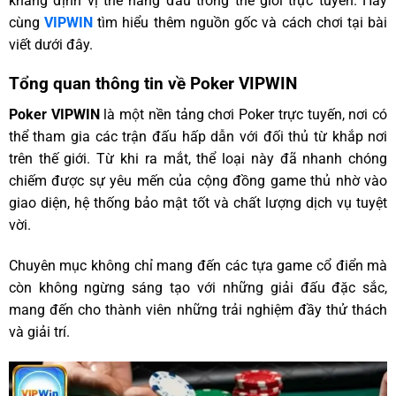
khẳng định vị thế hàng đầu trong thế giới trực tuyến. Hãy
cùng
VIPWIN
tìm hiểu thêm nguồn gốc và cách chơi tại bài
viết dưới đây.
Tổng quan thông tin về Poker VIPWIN
Poker VIPWIN
là một nền tảng chơi Poker trực tuyến, nơi có
thể tham gia các trận đấu hấp dẫn với đối thủ từ khắp nơi
trên thế giới. Từ khi ra mắt, thể loại này đã nhanh chóng
chiếm được sự yêu mến của cộng đồng game thủ nhờ vào
giao diện, hệ thống bảo mật tốt và chất lượng dịch vụ tuyệt
vời.
Chuyên mục không chỉ mang đến các tựa game cổ điển mà
còn không ngừng sáng tạo với những giải đấu đặc sắc,
mang đến cho thành viên những trải nghiệm đầy thử thách
và giải trí.