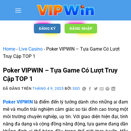
ĐĂNG KÝ
ĐĂNG NHẬP
Home
-
Live Casino
-
Poker VIPWIN – Tựa Game Có Lượt
Truy Cập TOP 1
Poker VIPWIN – Tựa Game Có Lượt Truy
Cập TOP 1
ĐÃ ĐĂNG TRÊN
THÁNG 4 9, 2025
BỞI
SEO
Poker VIPWIN
là điểm đến lý tưởng dành cho những ai đam
mê và muốn trải nghiệm cảm giác so tài đỉnh cao trong một
môi trường chuyên nghiệp, uy tín. Với giao diện hiện đại, tính
năng đa dạng và cộng đồng năng động, tựa game đang dần